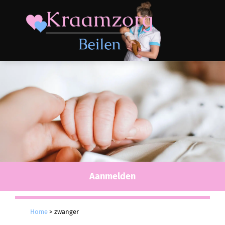
Aanmelden
Home
>
zwanger