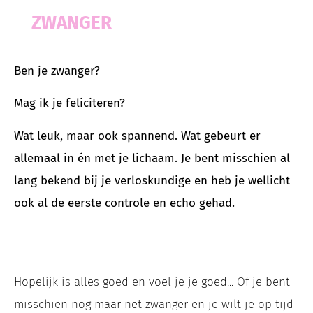
ZWANGER
Ben je zwanger?
Mag ik je feliciteren?
Wat leuk, maar ook spannend. Wat gebeurt er
allemaal in én met je lichaam. Je bent misschien al
lang bekend bij je verloskundige en heb je wellicht
ook al de eerste controle en echo gehad.
Hopelijk is alles goed en voel je je goed... Of je bent
misschien nog maar net zwanger en je wilt je op tijd